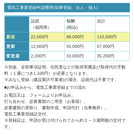
電気工事業登録申請費用(知事登録、法人・個人)
証紙
報酬
合計
（福岡県）
(税込)
新規
22,000円
88,000円
110,000円
更新
12,000円
55,000円
67,000円
変更届
2,200円
33,000円
35,200円
※別途、全部事項証明、住民票などの取得実費及び取得代行手数
料（１通につき1,100円）が必要となります。
※みなし登録（建設業許可業者)の場合、証紙代は不要です。
■お申込みから、電気工事業登録までの流れ
お電話又は、フォームよりお申込み。
打ち合わせ、必要書類のご用意（お客様）。
必要書類の受取り、書類作成、申請代行（当事務所）。
電気工事業登録証交付。
※登録証は、申請が受け付けられてから約２～３週間後の交付で
す。