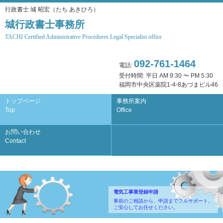
行政書士 城 昭宏（たち あきひろ）
城行政書士事務所
TACHI Certified Administrative Procedures Legal Specialist office
092-761-1464
電話:
受付時間: 平日 AM 9:30 〜 PM 5:30
福岡市中央区薬院1-4-8あづまビル46
トップページ
事務所案内
Top
Office
お問い合わせ
Contact
電気工事業登録申請
事前のご相談から、申請までフルサポート。
ご安心してお任せください。