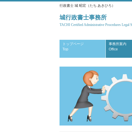
行政書士 城 昭宏（たち あきひろ）
城行政書士事務所
TACHI Certified Administrative Procedures Legal Sp
トップページ
事務所案内
Top
Office